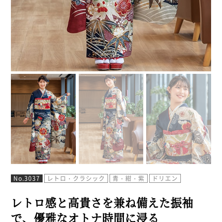
No.3037
レトロ・クラシック
青・紺・紫
ドリエン
レトロ感と高貴さを兼ね備えた振袖
で、優雅なオトナ時間に浸る