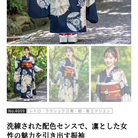
No.4009
レトロ・クラシック
青・紺・紫
ドリエン
洗練された配色センスで、凛とした女
性の魅力を引き出す振袖