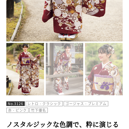
No.3126
レトロ・クラシック
ゴージャス・プレミアム
赤・ピンク
竹下優名
ノスタルジックな色調で、粋に演じる