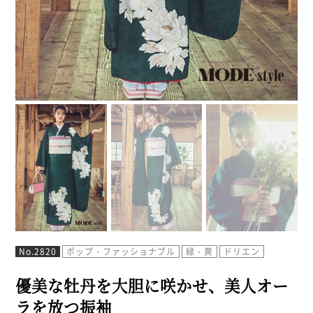
No.2820
ポップ・ファッショナブル
緑・黄
ドリエン
優美な牡丹を大胆に咲かせ、美人オー
ラを放つ振袖